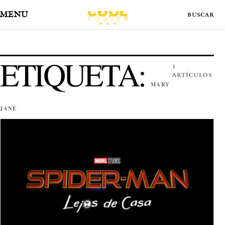
MENÚ
ETIQUETA:
1
ARTÍCULOS
MARY
JANE