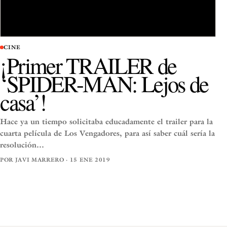
CINE
¡Primer TRAILER de
‘SPIDER-MAN: Lejos de
casa’!
Hace ya un tiempo solicitaba educadamente el trailer para la
cuarta película de Los Vengadores, para así saber cuál sería la
resolución…
POR JAVI MARRERO · 15 ENE 2019