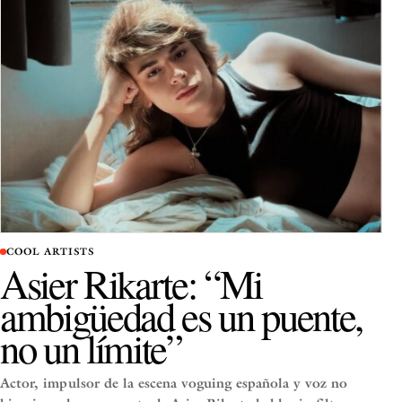
COOL ARTISTS
Asier Rikarte: “Mi
ambigüedad es un puente,
no un límite”
Actor, impulsor de la escena voguing española y voz no