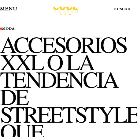
MENÚ
MODA
ACCESORIOS
XXL O LA
TENDENCIA
DE
STREETSTYL
QUE