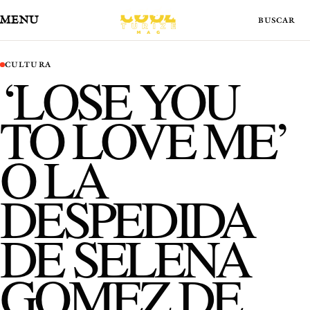
MENÚ
CULTURA
‘LOSE YOU
TO LOVE ME’
O LA
DESPEDIDA
DE SELENA
GOMEZ DE