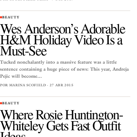
BEAUTY
Wes Anderson’s Adorable
H&M Holiday Video Is a
Must-See
Tucked nonchalantly into a massive feature was a little
sentence containing a huge piece of news: This year, Andreja
Pejic will become…
POR MARINA SCOFIELD · 27 ABR 2015
BEAUTY
Where Rosie Huntington-
Whiteley Gets Fast Outfit
Ideas