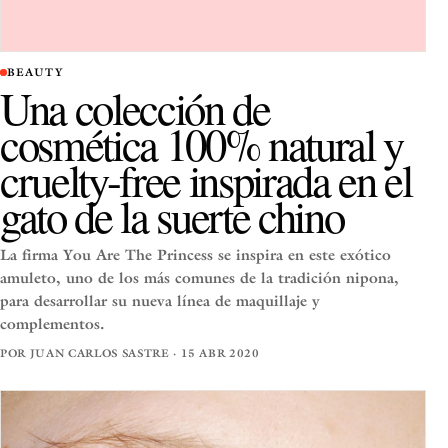
BEAUTY
Una colección de
cosmética 100% natural y
cruelty-free inspirada en el
gato de la suerte chino
La firma You Are The Princess se inspira en este exótico
amuleto, uno de los más comunes de la tradición nipona,
para desarrollar su nueva línea de maquillaje y
complementos.
POR JUAN CARLOS SASTRE · 15 ABR 2020