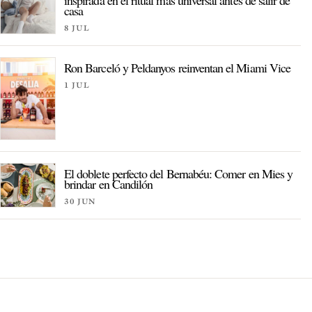
inspirada en el ritual más universal antes de salir de
casa
8 JUL
Ron Barceló y Peldanyos reinventan el Miami Vice
1 JUL
El doblete perfecto del Bernabéu: Comer en Mies y
brindar en Candilón
30 JUN