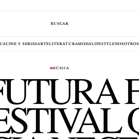
BUSCAR
CA
CINE Y SERIES
ARTE
LITERATURA
MODA
LIFESTYLE
NOSOTROS
FUTURA F
MÚSICA
ESTIVAL