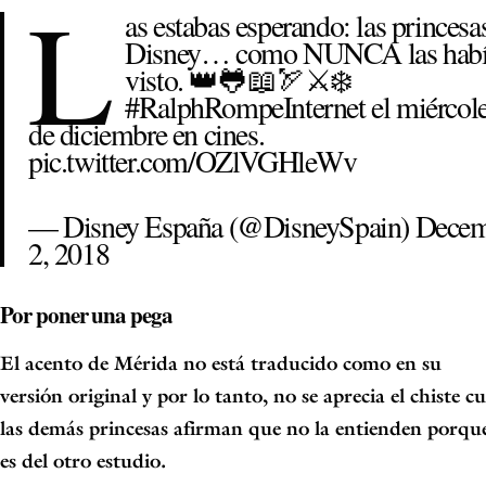
L
as estabas esperando: las princesa
Disney… como NUNCA las habí
visto. 👑🐸📖🏹⚔️❄️
#RalphRompeInternet
el miércol
de diciembre en cines.
pic.twitter.com/OZlVGHleWv
— Disney España (@DisneySpain)
Decem
2, 2018
Por poner una pega
El acento de Mérida no está traducido como en su
versión
original y por lo tanto, no se aprecia el chiste 
las demás princesas afirman que
no la entienden porque
es del otro estudio.