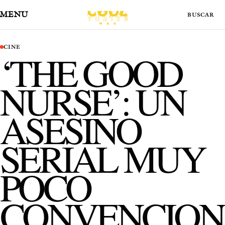
MENÚ
CINE
‘THE GOOD
NURSE’: UN
ASESINO
SERIAL MUY
POCO
CONVENCION